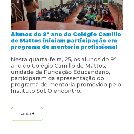
Projetos
Educa Jovem
Alunos do 9º ano do Colégio Camillo
Transparência
de Mattos iniciam participação em
programa de mentoria profissional
Blog
Nesta quarta-feira, 25, os alunos do 9º
ano do Colégio Camillo de Mattos,
unidade da Fundação Educandário,
participaram da apresentação do
programa de mentoria promovido pelo
Instituto Sol. O encontro..
saiba +