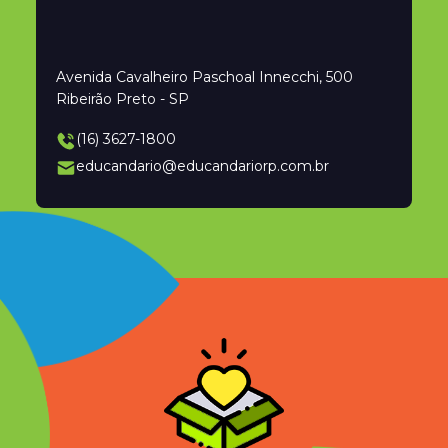
Avenida Cavalheiro Paschoal Innecchi, 500
Ribeirão Preto - SP
(16) 3627-1800
educandario@educandariorp.com.br