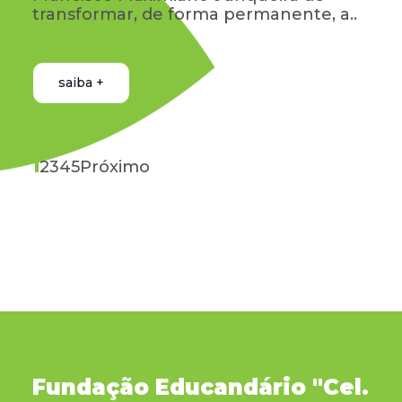
transformar, de forma permanente, a..
saiba +
1
2
3
4
5
Próximo
Fundação Educandário "Cel.