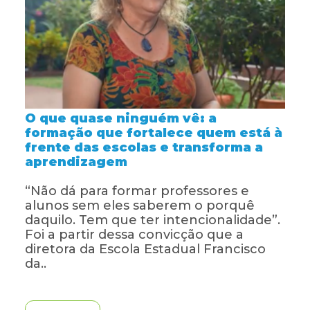
O que quase ninguém vê: a
formação que fortalece quem está à
frente das escolas e transforma a
aprendizagem
“Não dá para formar professores e
alunos sem eles saberem o porquê
daquilo. Tem que ter intencionalidade”.
Foi a partir dessa convicção que a
diretora da Escola Estadual Francisco
da..