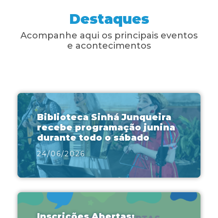
Destaques
Projetos
Educa Jovem
Acompanhe aqui os principais eventos
e acontecimentos
Transparência
Blog
Biblioteca Sinhá Junqueira
recebe programação junina
durante todo o sábado
24/06/2026
Inscrições Abertas: