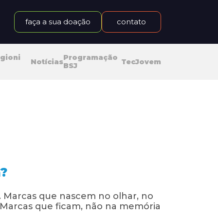
faça a sua doação
contato
gioni
Programação
Notícias
TecJovem
BSJ
a?
 Marcas que nascem no olhar, no
 Marcas que ficam, não na memória