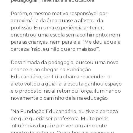
pedagogia!’”, relembra a educadora.
Porém, o mesmo motivo responsável por
aproximá-la da área quase a afastou da
profissão. Em uma experiência anterior,
encontrou uma escola sem acolhimento: nem
para as crianças, nem para ela. “Me deu aquela
certeza: ‘não, eu não quero mais isso’”.
Desanimada da pedagogia, buscou uma nova
chance e, ao chegar na Fundação
Educandário, sentiu a chama reacender: o
afeto voltou a guiá-la, a escuta ganhou espaço
e o propósito inicial retomou força, iluminando
novamente o caminho dela na educação.
“Na Fundação Educandário, eu tive a certeza
de que queria ser professora. Muito pelas
influências daqui e por ver um ambiente
oposto do anterior. O acolher das crianças e