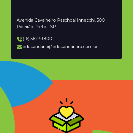
Avenida Cavalheiro Paschoal Innecchi, 500
Ribeirão Preto - SP
(16) 3627-1800
educandario@educandariorp.com.br